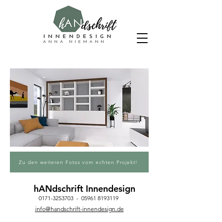
Zu den weiteren Fotos vom echten Projekt!
hANdschrift Innendesign
0171-3253703
-
05961 8193119
info@handschrift-innendesign.de